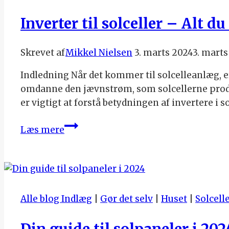
Energibesparelser
Inverter til solceller – Alt d
Skrevet af
Mikkel Nielsen
3. marts 2024
3. marts
Indledning Når det kommer til solcelleanlæg, er
omdanne den jævnstrøm, som solcellerne produce
er vigtigt at forstå betydningen af invertere i 
Inverter
Læs mere
til
solceller
–
Alt
du
Alle blog Indlæg
|
Gør det selv
|
Huset
|
Solcell
behøver
at
Din guide til solpaneler i 202