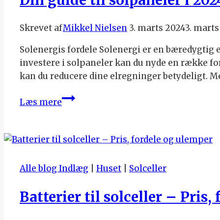
vide
Skrevet af
Mikkel Nielsen
3. marts 2024
3. marts
Solenergis fordele Solenergi er en bæredygtig e
investere i solpaneler kan du nyde en række for
kan du reducere dine elregninger betydeligt. M
Din
Læs mere
guide
til
solpaneler
i
2024
Alle blog Indlæg
|
Huset
|
Solceller
Batterier til solceller – Pris