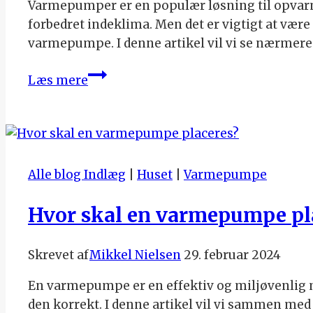
Varmepumper er en populær løsning til opvarmn
forbedret indeklima. Men det er vigtigt at vær
varmepumpe. I denne artikel vil vi se nærmere
Fordele
Læs mere
og
ulemper
ved
varmepumper
–
Alle blog Indlæg
|
Huset
|
Varmepumpe
Er
det
Hvor skal en varmepumpe pl
den
rette
Skrevet af
Mikkel Nielsen
29. februar 2024
løsning
for
En varmepumpe er en effektiv og miljøvenlig må
dig?
den korrekt. I denne artikel vil vi sammen me