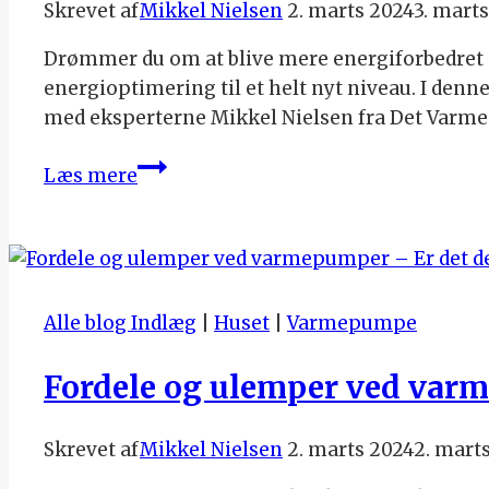
Skrevet af
Mikkel Nielsen
2. marts 2024
3. mart
Drømmer du om at blive mere energiforbedret o
energioptimering til et helt nyt niveau. I denne 
med eksperterne Mikkel Nielsen fra Det Varm
Batterier
Læs mere
til
solceller
–
Pris,
fordele
Alle blog Indlæg
|
Huset
|
Varmepumpe
og
ulemper
Fordele og ulemper ved varme
Skrevet af
Mikkel Nielsen
2. marts 2024
2. mart