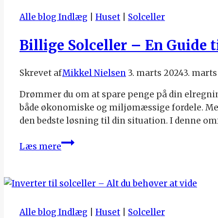
Alle blog Indlæg
|
Huset
|
Solceller
Billige Solceller – En Guide 
Skrevet af
Mikkel Nielsen
3. marts 2024
3. marts
Drømmer du om at spare penge på din elregning
både økonomiske og miljømæssige fordele. Med 
den bedste løsning til din situation. I denne o
Billige
Læs mere
Solceller
–
En
Guide
til
Alle blog Indlæg
|
Huset
|
Solceller