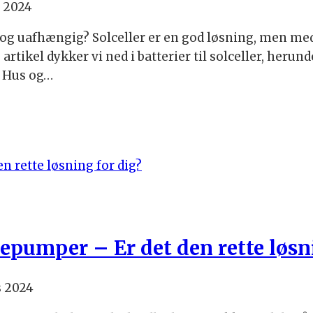
s 2024
g uafhængig? Solceller er en god løsning, men med 
artikel dykker vi ned i batterier til solceller, herund
e Hus og…
pumper – Er det den rette løsni
s 2024