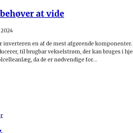
u behøver at vide
 2024
 inverteren en af de mest afgørende komponenter. In
rer, til brugbar vekselstrøm, der kan bruges i hjemm
solcelleanlæg, da de er nødvendige for…
er
4