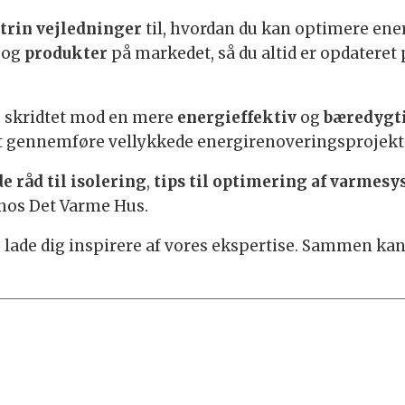
-trin vejledninger
til, hvordan du kan optimere ener
og
produkter
på markedet, så du altid er opdateret 
ge skridtet mod en mere
energieffektiv
og
bæredygt
at gennemføre vellykkede energirenoveringsprojekte
 råd til isolering
,
tips til optimering af varmes
r hos Det Varme Hus.
og lade dig inspirere af vores ekspertise. Sammen ka