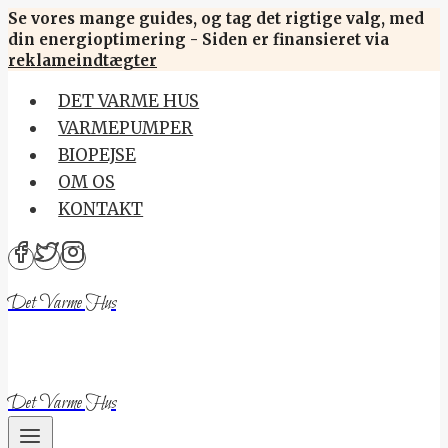
Skip
Se vores mange guides, og tag det rigtige valg, med
din energioptimering - Siden er finansieret via
to
reklameindtægter
content
DET VARME HUS
VARMEPUMPER
BIOPEJSE
OM OS
KONTAKT
Det Varme Hus
Det Varme Hus