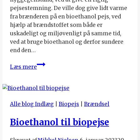
pejsestemning. De ville dog give lidt varme
fra brænderen på en bioethanol pejs, ved
hjælp af brændstoffet som både er
uskadeligt og miljøvenligt på samme tid,
ved at bruge bioethanol og derfor sundere
end den…
Hvor
Læs mere
meget
varme
giver
en
Alle blog Indlæg
|
Biopejs
|
Brændsel
biopejs?
Bioethanol til biopejse