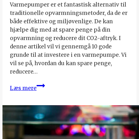
Varmepumper er et fantastisk alternativ til
traditionelle opvarmningsmetoder, da de er
både effektive og miljøvenlige. De kan
hjælpe dig med at spare penge på din
opvarmning og reducere dit CO2-aftryk. I
denne artikel vil vi gennemgå 10 gode
grunde til at investere i en varmepumpe. Vi
vil se på, hvordan du kan spare penge,
reducere…
10
Læs mere
grunde
til
at
investere
i
en