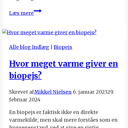
Guide
Læs mere
til
valg
af
væghængt
Alle blog Indlæg
|
Biopejs
biopejs
Hvor meget varme giver en
biopejs?
Skrevet af
Mikkel Nielsen
6. januar 2023
29.
februar 2024
En biopejs er faktisk ikke en direkte
varmekilde, men skal mere forståes som en
hyggegenstand, ved at give en rigtig