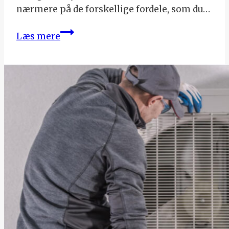
nærmere på de forskellige fordele, som du…
Panasonic
Læs mere
varmepumpe
–
fordelene
ved
at
investere
i
en