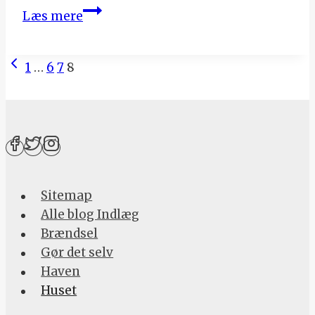
Biopejs
Læs mere
–
en
Tidligere
Page
varm
1
…
6
7
8
Side
og
navigation
hyggelig
investering
Sitemap
Alle blog Indlæg
Brændsel
Gør det selv
Haven
Huset