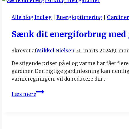
Alle blog Indlæg
|
Energioptimering
|
Gardiner
Sænk dit energiforbrug med 
Skrevet af
Mikkel Nielsen
21. marts 2024
19. mar
De stigende priser på el og varme har fået flere
gardiner. Den rigtige gardinløsning kan nemli
varmeregningen. Vil du reducere din…
Sænk
Læs mere
dit
energiforbrug
med
gardiner