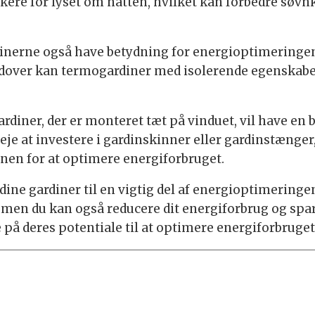
kere for lyset om natten, hvilket kan forbedre søvnk
rdinerne også have betydning for energioptimeringe
udover kan termogardiner med isolerende egenskaber
ardiner, der er monteret tæt på vinduet, vil have 
eje at investere i gardinskinner eller gardinstænger
nen for at optimere energiforbruget.
 dine gardiner til en vigtig del af energioptimeringe
 men du kan også reducere dit energiforbrug og sp
 på deres potentiale til at optimere energiforbruget 