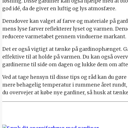
løsning. Disse gardiner kan også hjælpe med at blo
god idé, da de giver en luftig og lys atmosfære.
Derudover kan valget af farve og materiale på ga
mens lyse farver reflekterer lyset og varmen. Der
reducere varmetabet gennem vinduerne markant.
Det er også vigtigt at tænke på gardinophænget. G
effektive til at holde på varmen. Du kan også overv
gardinerne til side om dagen og lukke dem om afte
Ved at tage hensyn til disse tips og råd kan du gøre
mere behagelig temperatur i rummene året rundt,
du overvejer at købe nye gardiner, så husk at tænke