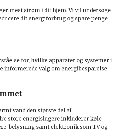
er mest strøm i dit hjem. Vi vil undersøge
 reducere dit energiforbrug og spare penge
rståelse for, hvilke apparater og systemer i
ffe informerede valg om energibesparelse
jemmet
rmt vand den største del af
dre store energislugere inkluderer køle-
ere, belysning samt elektronik som TV og