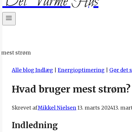
Det Varme Hus
Alle blog Indlæg
|
Energioptimering
|
Gør det 
Hvad bruger mest strøm?
Skrevet af
Mikkel Nielsen
13. marts 2024
13. mar
Indledning