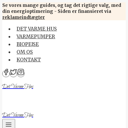
Skip
Se vores mange guides, og tag det rigtige valg, med
din energioptimering - Siden er finansieret via
to
reklameindtægter
content
DET VARME HUS
VARMEPUMPER
BIOPEJSE
OM OS
KONTAKT
Det Varme Hus
Det Varme Hus