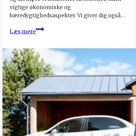
vigtige økonomiske og
bæredygtighedsaspekter. Vi giver dig også…
Kan
Læs mere
batteri
til
solceller
betale
sig