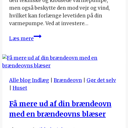
den tekniske og klodsede varmepumpe,
men også beskytte den mod vejr og vind,
hvilket kan forlænge levetiden på din
varmepumpe. Ved at investere…
Hvorfor
Læs mere
Bør
Du
Overveje
En
Varmepumpeskjuler?
Alle blog Indlæg
|
Brændeovn
|
Gør det selv
|
Huset
Få mere ud af din brændeovn
med en brændeovns blæser