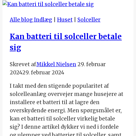
–
En
Alle blog Indlæg
|
Huset
|
Solceller
ny
vej
Kan batteri til solceller betale
til
sig
komfort
og
besparelser
Skrevet af
Mikkel Nielsen
29. februar
2024
29. februar 2024
I takt med den stigende popularitet af
solcelleanlæg overvejer mange husejere at
installere et batteri til at lagre den
overskydende energi. Men spørgsmålet er,
kan et batteri til solceller virkelig betale
sig? I denne artikel dykker vi ned i fordele
og ulemper ved batterier til solceller, samt