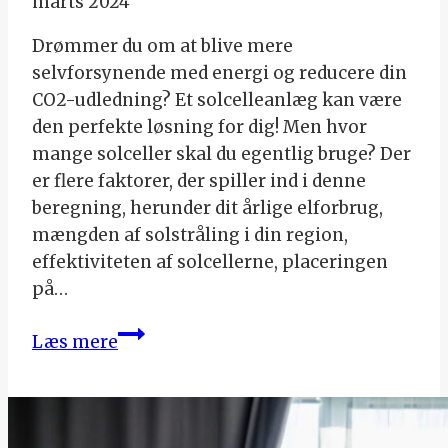
marts 2024
Drømmer du om at blive mere
selvforsynende med energi og reducere din
CO2-udledning? Et solcelleanlæg kan være
den perfekte løsning for dig! Men hvor
mange solceller skal du egentlig bruge? Der
er flere faktorer, der spiller ind i denne
beregning, herunder dit årlige elforbrug,
mængden af solstråling i din region,
effektiviteten af solcellerne, placeringen
på…
Hvor
Læs mere
mange
solceller
skal
jeg