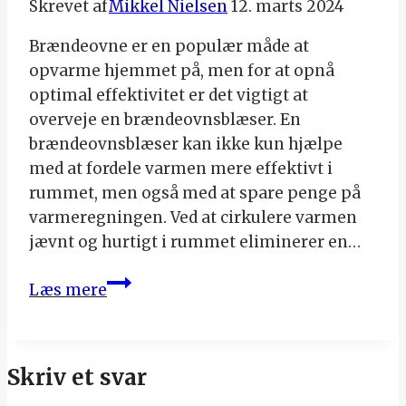
Skrevet af
Mikkel Nielsen
12. marts 2024
Brændeovne er en populær måde at
opvarme hjemmet på, men for at opnå
optimal effektivitet er det vigtigt at
overveje en brændeovnsblæser. En
brændeovnsblæser kan ikke kun hjælpe
med at fordele varmen mere effektivt i
rummet, men også med at spare penge på
varmeregningen. Ved at cirkulere varmen
jævnt og hurtigt i rummet eliminerer en…
Få
Læs mere
mere
ud
af
Skriv et svar
din
brændeovn