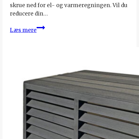
skrue ned for el- og varmeregningen. Vil du
reducere din…
Sænk
Læs mere
dit
energiforbrug
med
gardiner