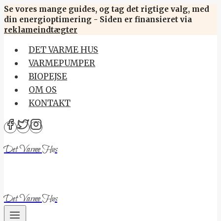
Skip
Se vores mange guides, og tag det rigtige valg, med
din energioptimering - Siden er finansieret via
to
reklameindtægter
content
DET VARME HUS
VARMEPUMPER
BIOPEJSE
OM OS
KONTAKT
Det Varme Hus
Det Varme Hus