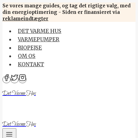
Skip
Se vores mange guides, og tag det rigtige valg, med
din energioptimering - Siden er finansieret via
to
reklameindtægter
content
DET VARME HUS
VARMEPUMPER
BIOPEJSE
OM OS
KONTAKT
Det Varme Hus
Det Varme Hus