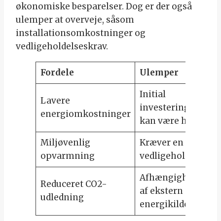
økonomiske besparelser. Dog er der også
ulemper at overveje, såsom
installationsomkostninger og
vedligeholdelseskrav.
Fordele
Ulemper
Initial
Lavere
investering
energiomkostninger
kan være høj
Miljøvenlig
Kræver en vis
opvarmning
vedligeholdelse
Afhængighed
Reduceret CO2-
af ekstern
udledning
energikilde