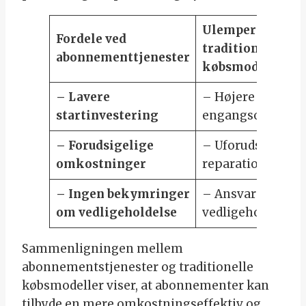
Ulemper ved
Fordele ved
traditionelle
abonnementtjenester
købsmodeller
– Lavere
– Højere
startinvestering
engangsomkostn
– Forudsigelige
– Uforudsete
omkostninger
reparationer
– Ingen bekymringer
– Ansvar for
om vedligeholdelse
vedligeholdelse s
Sammenligningen mellem
abonnementstjenester og traditionelle
købsmodeller viser, at abonnementer kan
tilbyde en mere omkostningseffektiv og