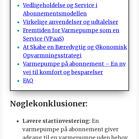
Vedligeholdelse og Service i
Abonnementsmodellen
Virkelige anvendelser og udtalelser
Fremtiden for Varmepumpe som en
Service (VPaaS)
At Skabe en Bæredygtig og Økonomisk
Opvarmningsstrategi
Varmepumpe på abonnement – En ny
vej til komfort og besparelser
FAQ
Nøglekonklusioner:
Lavere startinvestering:
En
varmepumpe på abonnement giver
adgang til en varmepumpe uden behov